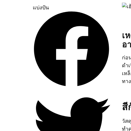
แบ่งปัน
เห
อา
ก่อ
ดำเ
เหล
ทาง
สี
วัส
ทำค