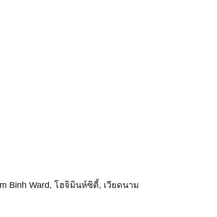
ce Erosion Is Becoming a Critical O&M Chal
ms by VIVABLAST – Vietnam’s Leading Manuf
 APAC Wind Energy Summit 2026
inh Ward, โฮจิมินห์ซิตี้, เวียดนาม