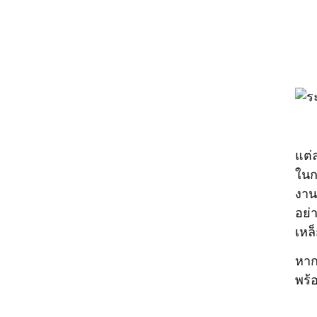
แต่
ในก
งาน
อย่
เหล
หาก
พร้