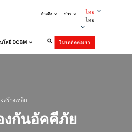
ไทย
อ้างอิง
ข่าว
ไทย
นโลยี DCBM
โปรดติดต่อเรา
งสร้างเหล็ก
งกันอัคคีภัย