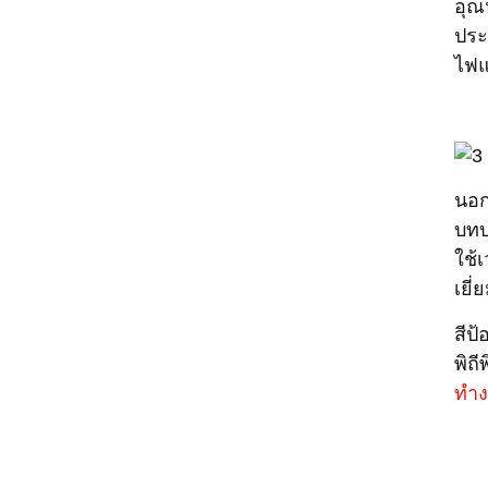
อุณ
ประ
ไฟแล
นอก
บทบ
ใช้
เยี
สีป
พิถ
ทำง