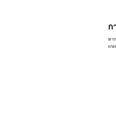
กา
หาก
แนะ