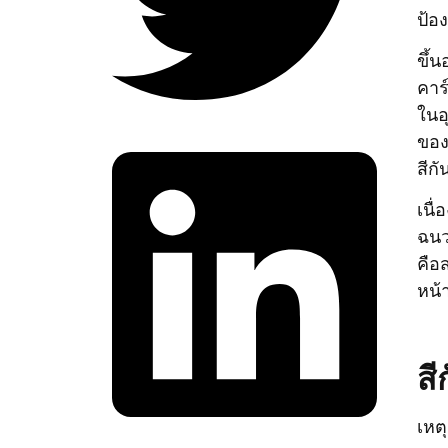
ป้อ
ขึ้
คาร
ในอ
ของ
สีก
เนื
ฉนว
คือ
หน้า
สี
เหต