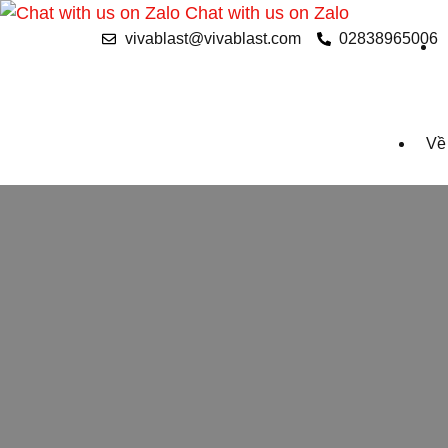
Chat with us on Zalo
vivablast@vivablast.com
02838965006
Về 