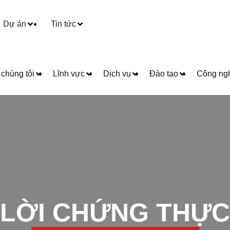
Dự án
Tin tức
chúng tôi
Lĩnh vực
Dịch vụ
Đào tạo
Công n
LỜI CHỨNG THỰC