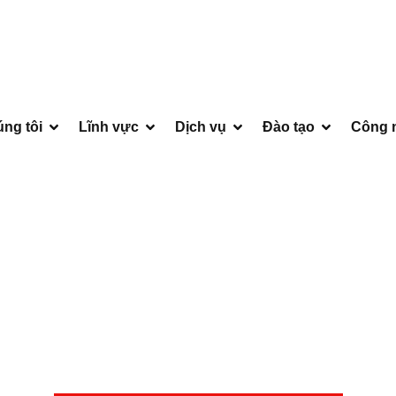
ng tôi
Lĩnh vực
Dịch vụ
Đào tạo
Công 
GIÀN GIÁO ỐNG BS