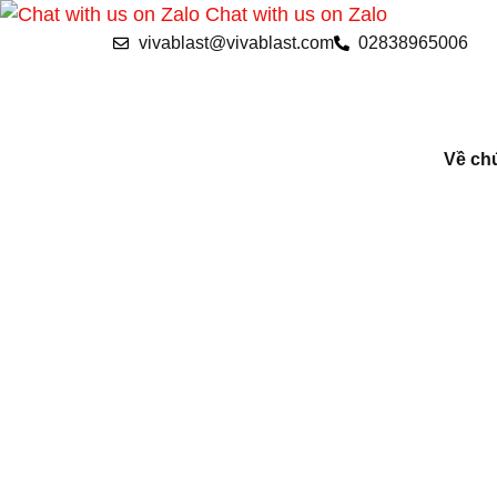
Chat with us on Zalo
vivablast@vivablast.com
02838965006
Về chú
HỆ 