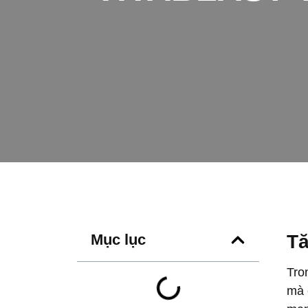
Mục lục
Tă
Tro
mà 