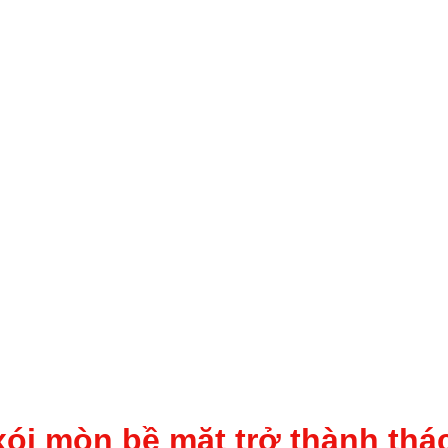
 xói mòn bề mặt trở thành th