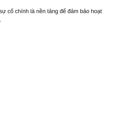
sự cố chính là nền tảng để đảm bảo hoạt
.
lenge
acturer