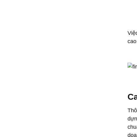
Việ
cao
Ca
Thô
dựn
chu
doa