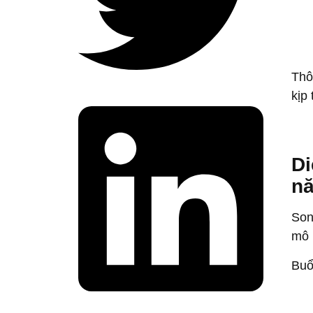
Thô
kịp
Di
nă
Son
mô 
Buổ