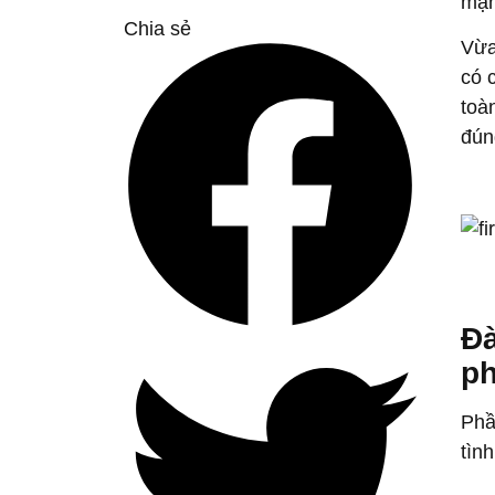
mạn
Chia sẻ
Vừa
có 
toà
đún
Đà
ph
Phầ
tìn