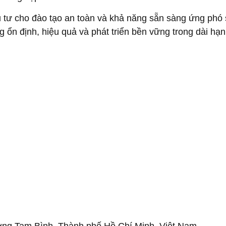
 tư cho đào tạo an toàn và khả năng sẵn sàng ứng phó 
g ổn định, hiệu quả và phát triển bền vững trong dài hạn
ce Erosion Is Becoming a Critical O&M Chal
ms by VIVABLAST – Vietnam’s Leading Manuf
 APAC Wind Energy Summit 2026