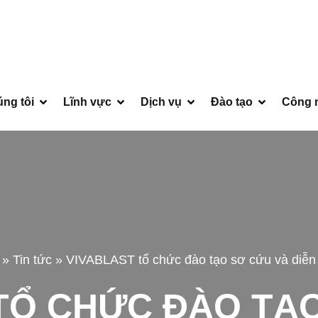
ng tôi
Lĩnh vực
Dịch vụ
Đào tạo
Công 
»
Tin tức
»
VIVABLAST tổ chức đào tạo sơ cứu và diễn 
TỔ CHỨC ĐÀO TẠ